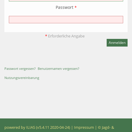
Passwort
*
*
Erforderliche Angabe
Passwort vergessen?
Benutzernamen vergessen?
Nutzungsvereinbarung
powered by ILIAS (v5.4.11 2020-04-24)
|
Impressum
| © Jagd- &